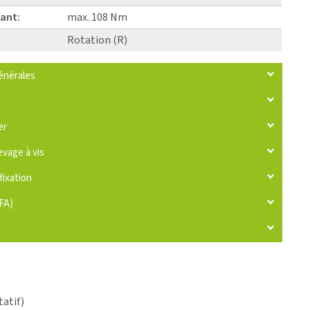
ant:
max. 108 Nm
Rotation (R)
énérales
er
evage à vis
fixation
IFA)
tatif)