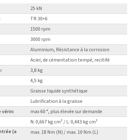
25 kN
:
TR 30×6
1500 rpm
3000 rpm
Aluminium, Résistance à la corrosion
Acier, de cémentation tempé, recitifé
e:
3,8 kg
4,5 kg
Graisse liquide synthétique
Lubrification à la graisse
 vérin:
max 60 °, plus élevée sur demande
N: 0,667 kg cm² / L: 0,443 kg cm²
ntrée (a
max. 18 Nm (N) / max. 10 Nm (L)