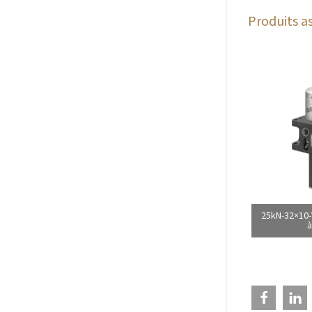
Produits as
25kN-32×10-
à