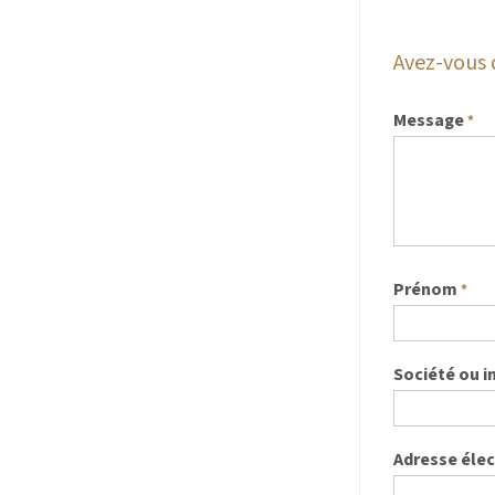
Avez-vous 
Message
*
Prénom
*
Société ou i
Adresse éle