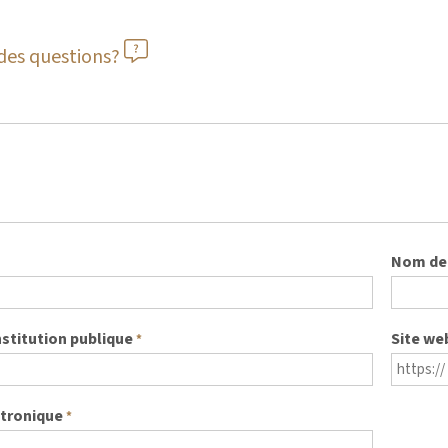
des questions?
Nom de 
nstitution publique
Site we
*
ctronique
*