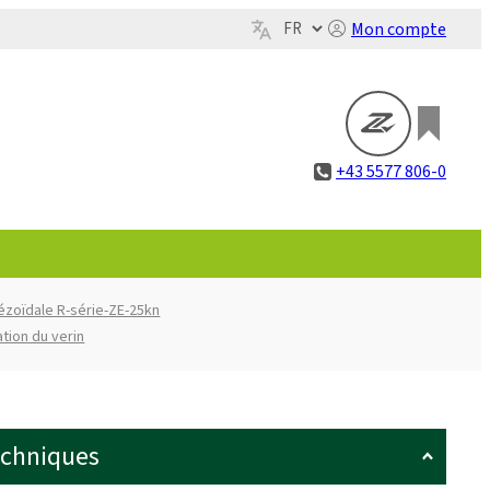
Mon compte
+43 5577 806-0
pézoïdale R-série-ZE-25kn
ation du verin
echniques