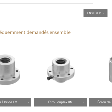
ENVOYER
fréquemment demandés ensemble
u à bride FM
Écrou duplex DM
Écrou de 