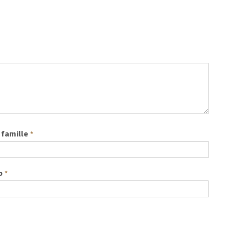
famille
*
b
*