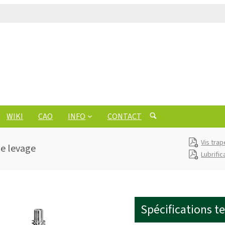
WIKI
CAO
INFO
CONTACT
Vis tra
de levage
Lubrific
Spécifications t