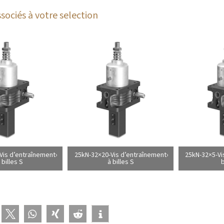
sociés à votre selection
Vis d’entraînement
25kN-32×20-Vis d’entraînement
25kN-32×5-Vi
 billes S
à billes S
b