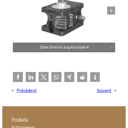
25kN-30×6-Vis trapézoïdale R
←
Précédent
Suivant
→
Produits
Actionneurs