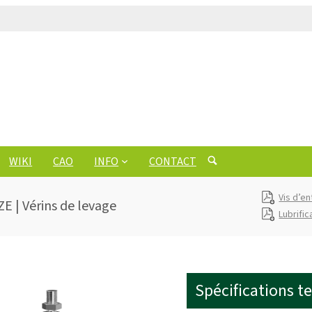
WIKI
CAO
INFO
CONTACT
Vis d’en
ZE | Vérins de levage
Lubrific
Spécifications t