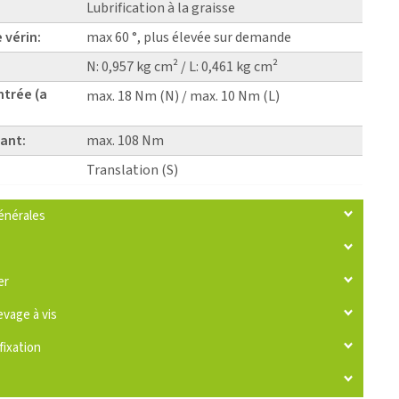
Lubrification à la graisse
 vérin:
max 60 °, plus élevée sur demande
N: 0,957 kg cm² / L: 0,461 kg cm²
ntrée (a
max. 18 Nm (N) / max. 10 Nm (L)
ant:
max. 108 Nm
Translation (S)
énérales
er
evage à vis
fixation