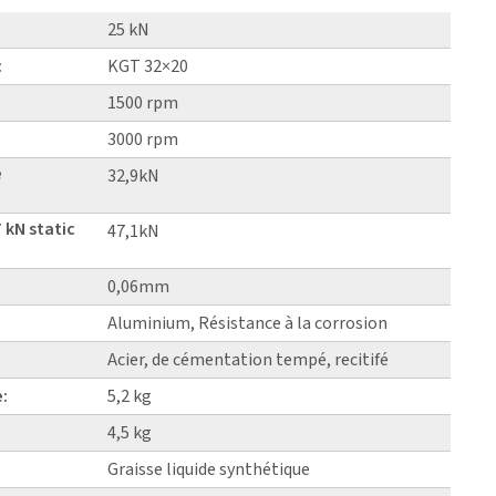
25 kN
:
KGT 32×20
1500 rpm
3000 rpm
e
32,9kN
 kN static
47,1kN
0,06mm
Aluminium, Résistance à la corrosion
Acier, de cémentation tempé, recitifé
e:
5,2 kg
4,5 kg
Graisse liquide synthétique