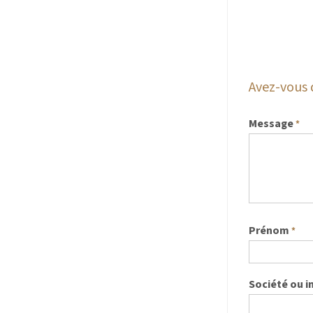
Avez-vous 
Message
*
Prénom
*
Société ou i