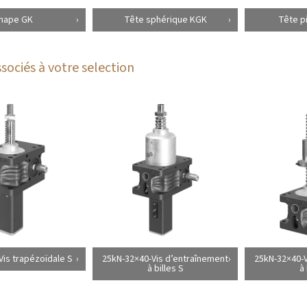
hape GK
Tête sphérique KGK
Tête p
sociés à votre selection
Vis trapézoïdale S
25kN-32×40-Vis d’entraînement
25kN-32×40-V
à billes S
à 