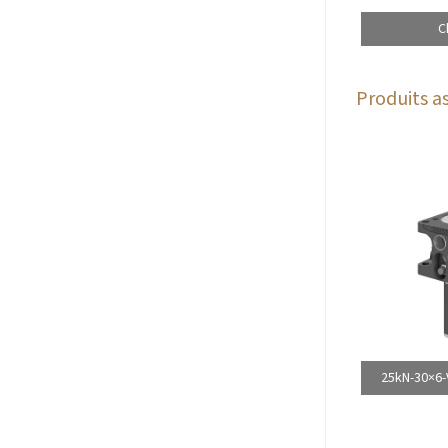
C
Produits as
25kN-30×6-