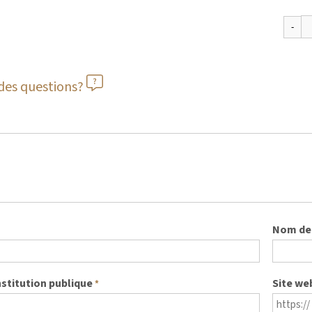
des questions?
Nom de 
nstitution publique
Site we
*