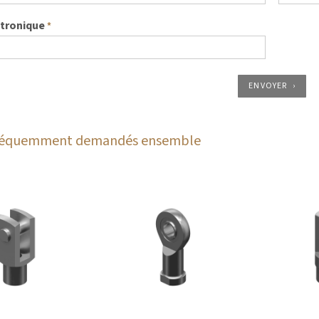
ctronique
*
ENVOYER
fréquemment demandés ensemble