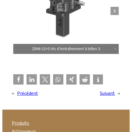
25kN-32×5-Vis d’entraînement à billes S
←
Précédent
Suivant
→
Produits
Actionneurs