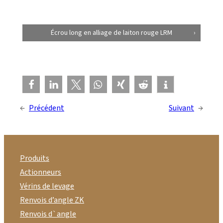
Écrou long en alliage de laiton rouge LRM
←
Précédent
Suivant
→
Produits
Actionneurs
Vérins de levage
Renvois d’angle ZK
Renvois d`angle