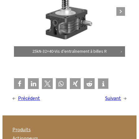
25kN-32×40-Vis d’entraînement à billes R
←
Précédent
Suivant
→
Produits
Actionneurs