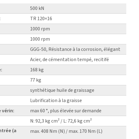
500 kN
:
TR 120×16
1000 rpm
1000 rpm
GGG-50, Résistance à la corrosion, élégant
Acier, de cémentation tempé, recitifé
e:
168 kg
77 kg
synthétique huile de graissage
Lubrification à la graisse
 vérin:
max 60 °, plus élevée sur demande
N: 92,3 kg cm² / L: 72,6 kg cm²
ntrée (a
max. 408 Nm (N) / max. 170 Nm (L)