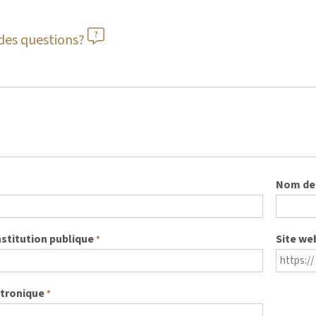
des questions?
Nom de 
nstitution publique
Site we
*
ctronique
*