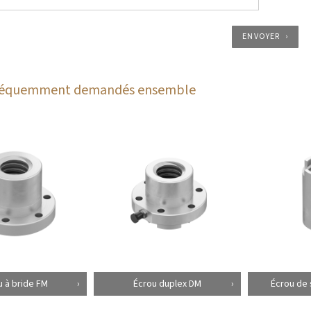
ENVOYER
fréquemment demandés ensemble
u à bride FM
Écrou duplex DM
Écrou de 