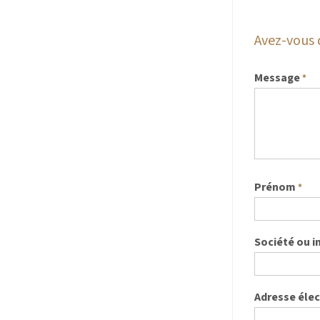
Avez-vous 
Message
*
Prénom
*
Société ou i
Adresse éle