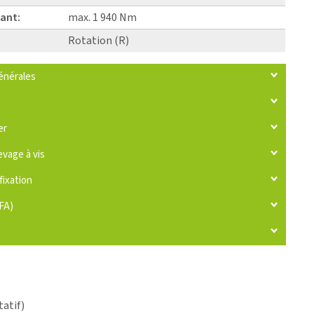
ant:
max. 1 940 Nm
Rotation (R)
énérales
er
evage à vis
fixation
IFA)
tatif)