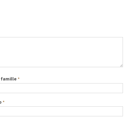
famille
*
b
*