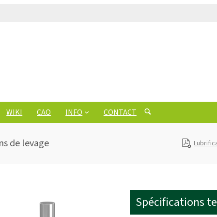
WIKI
CAO
INFO
CONTACT
ins de levage
Lubrific
Spécifications t