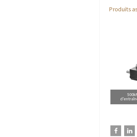
Produits as
500kN
d’entraîn