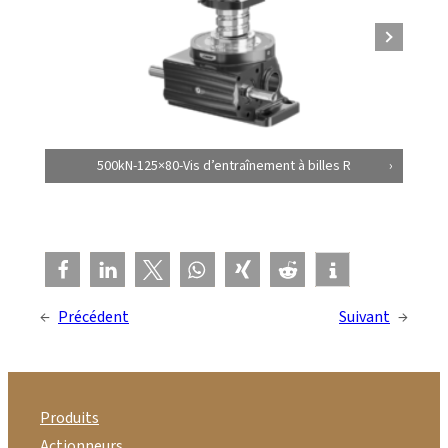
500kN-125×80-Vis d’entraînement à billes R
←
Précédent
Suivant
→
Produits
Actionneurs