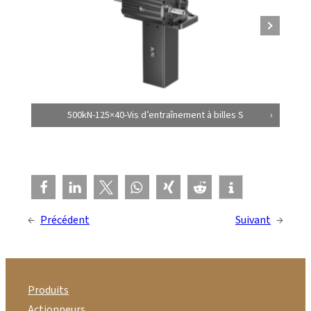
500kN-125×40-Vis d’entraînement à billes S
←
Précédent
Suivant
→
Produits
Actionneurs