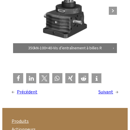
350kN-100×40-Vis d’entraînement à billes R
←
Précédent
Suivant
→
Produits
Actionneurs