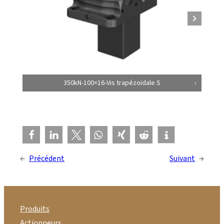
350kN-100×16-Vis trapézoïdale S
←
Précédent
Suivant
→
Produits
Actionneurs