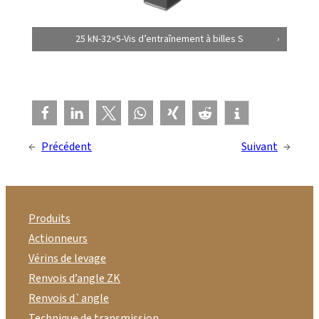
25 kN-32×5-Vis d’entraînement à billes S
←
Précédent
Suivant
→
Produits
Actionneurs
Vérins de levage
Renvois d’angle ZK
Renvois d`angle
Technique de transmission