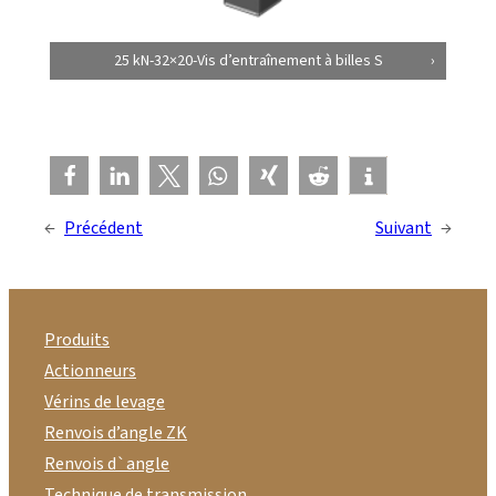
25 kN-32×20-Vis d’entraînement à billes S
←
Précédent
Suivant
→
Produits
Actionneurs
Vérins de levage
Renvois d’angle ZK
Renvois d`angle
Technique de transmission