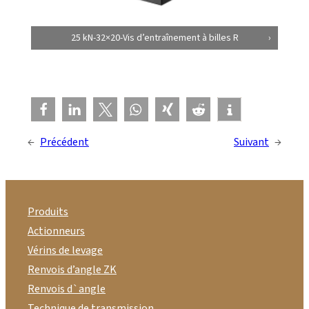
25 kN-32×20-Vis d’entraînement à billes R
←
Précédent
Suivant
→
Produits
Actionneurs
Vérins de levage
Renvois d’angle ZK
Renvois d`angle
Technique de transmission