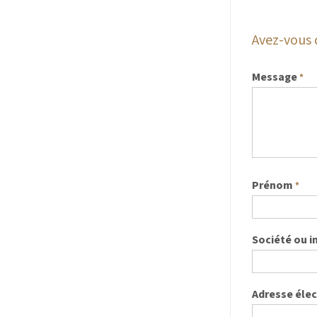
Avez-vous 
Message
*
Prénom
*
Société ou i
Adresse éle