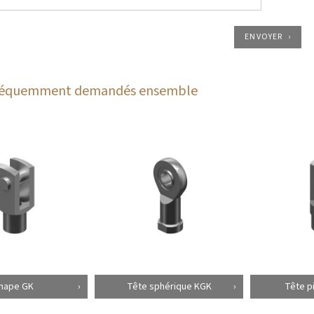
ENVOYER
fréquemment demandés ensemble
hape GK
Tête sphérique KGK
Tête p