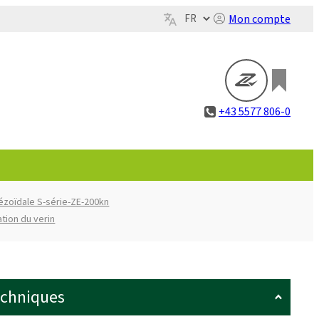
Mon compte
+43 5577 806-0
pézoïdale S-série-ZE-200kn
ation du verin
echniques