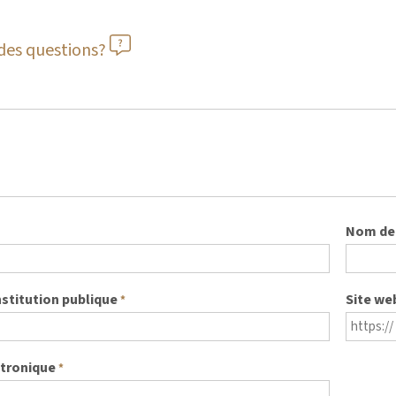
des questions?
Nom de 
nstitution publique
Site we
*
ctronique
*