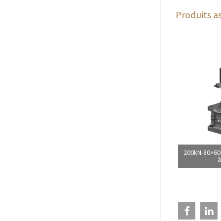
Produits as
200kN-80×60-
à