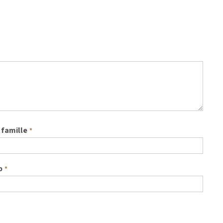
famille
*
b
*