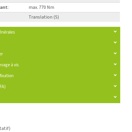
ant:
max. 770 Nm
Translation (S)
énérales
er
evage à vis
fixation
IFA)
tatif)