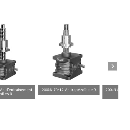
Vis d’entraînement
200kN-70×12-Vis trapézoïdale R
200kN-80×10-V
billes R
à 