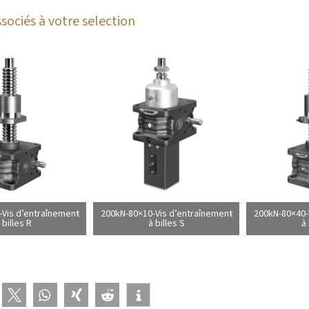
sociés à votre selection
Vis d’entraînement
200kN-80×10-Vis d’entraînement
200kN-80×40-
 billes R
à billes S
à 