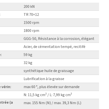
200 kN
:
TR 70×12
1500 rpm
1800 rpm
GGG-50, Résistance à la corrosion, élégant
Acier, de cémentation tempé, recitifé
e:
59 kg
32 kg
synthétique huile de graissage
Lubrification à la graisse
 vérin:
max 60 °, plus élevée sur demande
N: 11,5 kg cm² / L: 7,99 kg cm²
ntrée (a
max. 155 Nm (N) / max. 39,3 Nm (L)