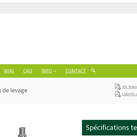
WIKI
CAO
INFO
CONTACT
Vis tra
s de levage
Lubrific
Spécifications t