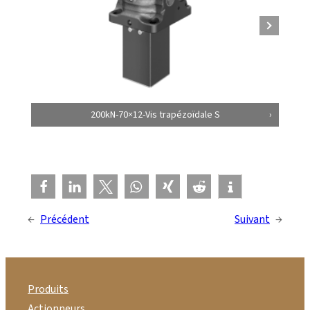
200kN-70×12-Vis trapézoïdale S
←
Précédent
Suivant
→
Produits
Actionneurs