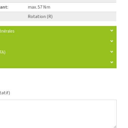
ant:
max. 57 Nm
Rotation (R)
énérales
IFA)
tatif)