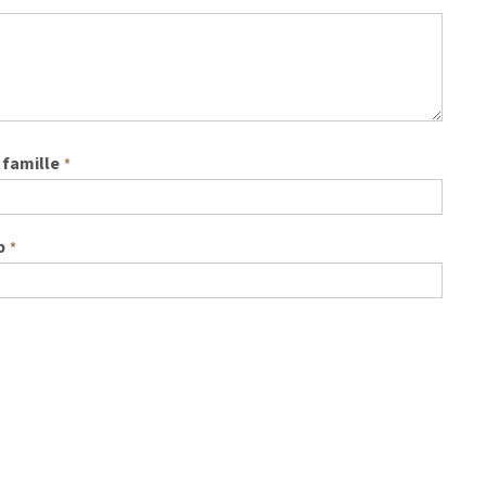
famille
*
b
*