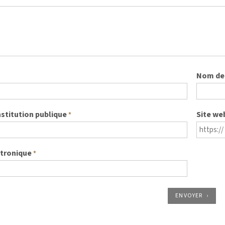
Nom de 
nstitution publique
Site we
*
ctronique
*
ENVOYER