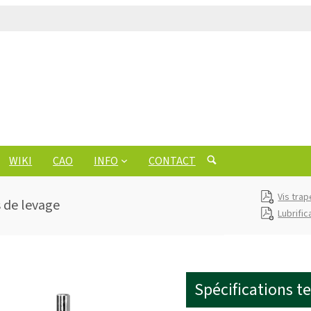
WIKI
CAO
INFO
CONTACT
Vis tra
s de levage
Lubrific
Spécifications t