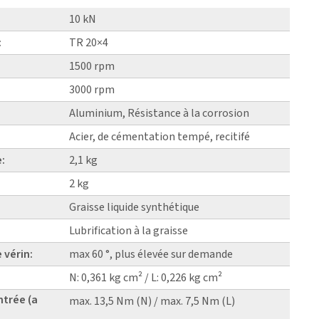
10 kN
:
TR 20×4
1500 rpm
3000 rpm
Aluminium, Résistance à la corrosion
Acier, de cémentation tempé, recitifé
e:
2,1 kg
2 kg
Graisse liquide synthétique
Lubrification à la graisse
 vérin:
max 60 °, plus élevée sur demande
N: 0,361 kg cm² / L: 0,226 kg cm²
ntrée (a
max. 13,5 Nm (N) / max. 7,5 Nm (L)