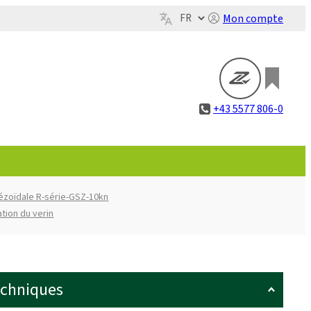
Mon compte
+43 5577 806-0
pézoïdale R-série-GSZ-10kn
ation du verin
echniques