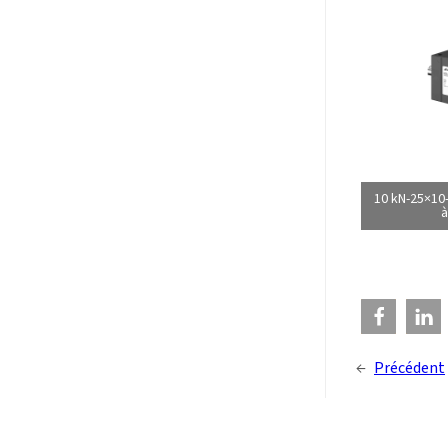
10 kN-25×10
à
←
Précédent