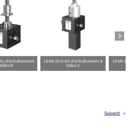
Vis d’entraînement
10 kN-25×5-Vis d’entraînement à
10 kN-25×25-V
billes R
billes S
à 
Suivant
→