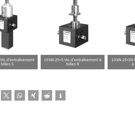
-Vis d’entraînement
10 kN-25×5-Vis d’entraînement à
10 kN-25×50-
 billes S
billes R
à 