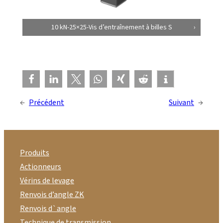
10 kN-25×25-Vis d’entraînement à billes S
←
Précédent
Suivant
→
Produits
Actionneurs
Vérins de levage
Renvois d’angle ZK
Renvois d`angle
Technique de transmission