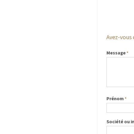
Avez-vous 
Message
*
Prénom
*
Société ou i