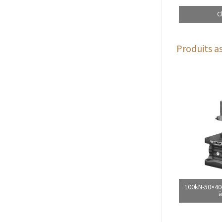
C
Produits as
100kN-50×40-
à