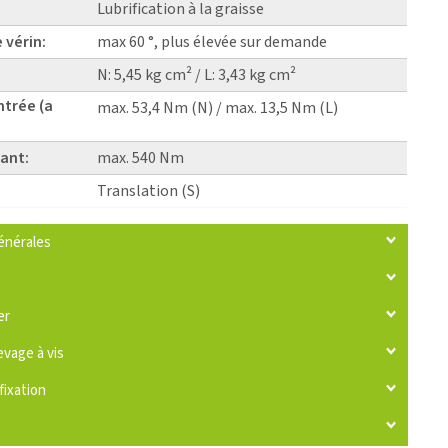
Lubrification à la graisse
 vérin:
max 60 °, plus élevée sur demande
N: 5,45 kg cm² / L: 3,43 kg cm²
ntrée (a
max. 53,4 Nm (N) / max. 13,5 Nm (L)
ant:
max. 540 Nm
Translation (S)
énérales
er
evage à vis
fixation