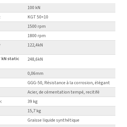
100 kN
:
KGT 50×10
1500 rpm
1800 rpm
e
122,4kN
 kN static
248,6kN
0,06mm
GGG-50, Résistance à la corrosion, élégant
Acier, de cémentation tempé, recitifé
e:
39 kg
15,7 kg
Graisse liquide synthétique