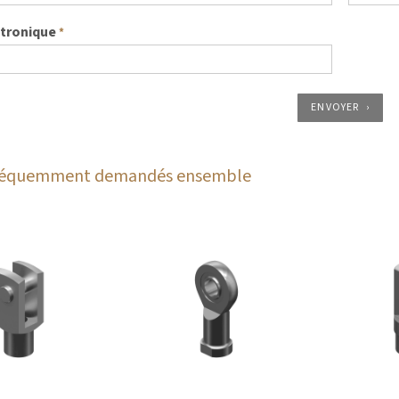
ctronique
*
ENVOYER
fréquemment demandés ensemble