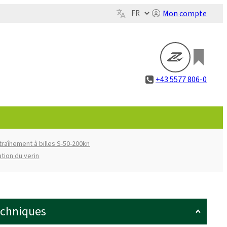
Mon compte
+43 5577 806-0
traînement à billes S-50-200kn
ation du verin
echniques