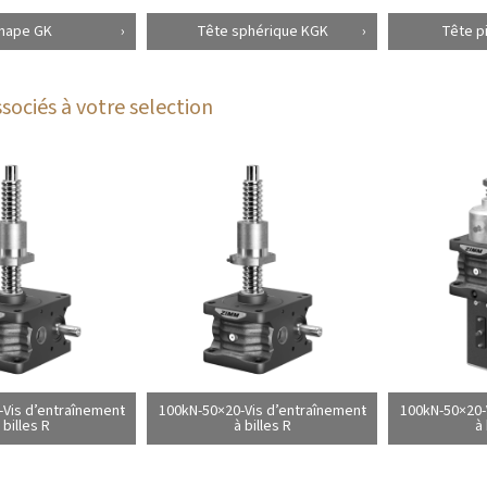
hape GK
Tête sphérique KGK
Tête p
sociés à votre selection
Vis d’entraînement
100kN-50×20-Vis d’entraînement
100kN-50×20-
 billes R
à billes R
à 