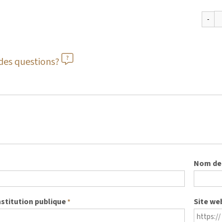
des questions?
Nom de 
nstitution publique
Site we
*