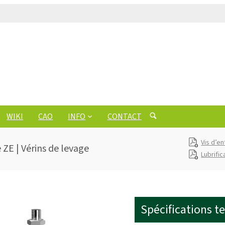
WIKI
CAO
INFO
CONTACT
Vis d’en
 ZE | Vérins de levage
Lubrific
Spécifications t