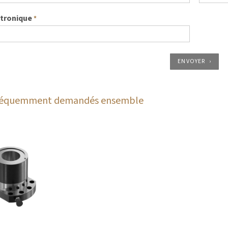
ctronique
*
ENVOYER
fréquemment demandés ensemble