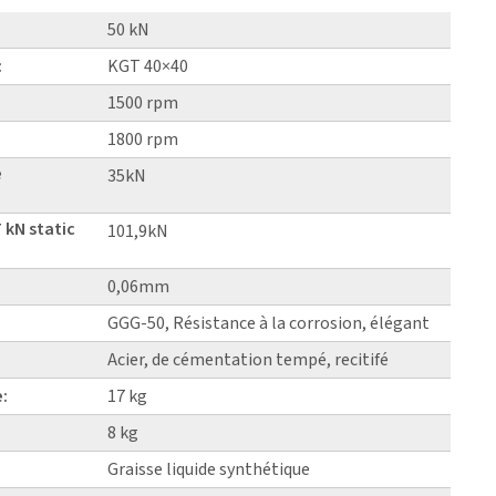
50 kN
:
KGT 40×40
1500 rpm
1800 rpm
e
35kN
 kN static
101,9kN
0,06mm
GGG-50, Résistance à la corrosion, élégant
Acier, de cémentation tempé, recitifé
e:
17 kg
8 kg
Graisse liquide synthétique