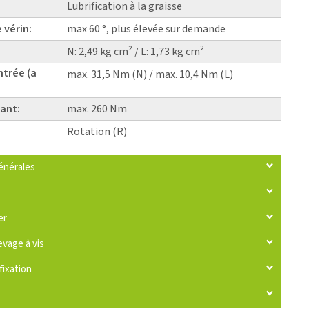
Lubrification à la graisse
 vérin:
max 60 °, plus élevée sur demande
N: 2,49 kg cm² / L: 1,73 kg cm²
ntrée (a
max. 31,5 Nm (N) / max. 10,4 Nm (L)
ant:
max. 260 Nm
Rotation (R)
énérales
er
evage à vis
fixation