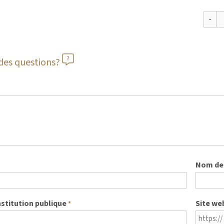
des questions?
Nom de 
nstitution publique
Site we
*