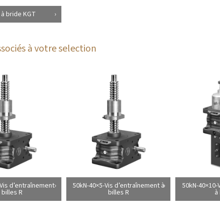
 à bride KGT
sociés à votre selection
Vis d’entraînement
50kN-40×5-Vis d’entraînement à
50kN-40×10-V
 billes R
billes R
à 