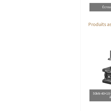
Écrou
Produits as
50kN-40×10-
à