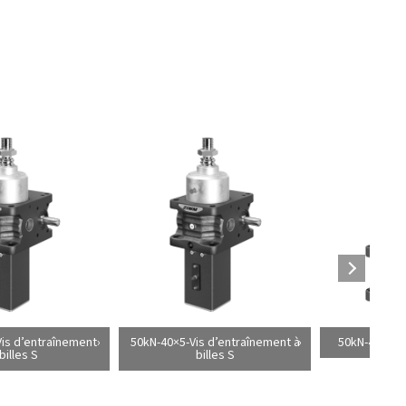
is d’entraînement
50kN-40×5-Vis d’entraînement à
50kN-40×7-Vi
billes S
billes S