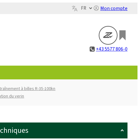
Mon compte
+43 5577 806-0
traînement à billes R-35-100kn
ation du verin
echniques