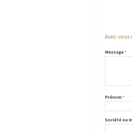
Avez-vous 
Message
*
Prénom
*
Société ou i