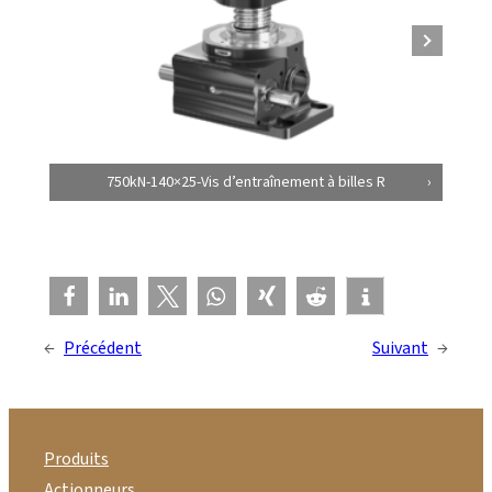
750kN-140×25-Vis d’entraînement à billes R
←
Précédent
Suivant
→
Produits
Actionneurs