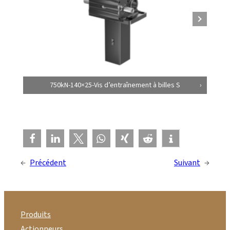
750kN-140×25-Vis d’entraînement à billes S
←
Précédent
Suivant
→
Produits
Actionneurs