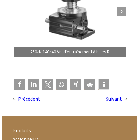
750kN-140×40-Vis d’entraînement à billes R
←
Précédent
Suivant
→
Produits
Actionneurs