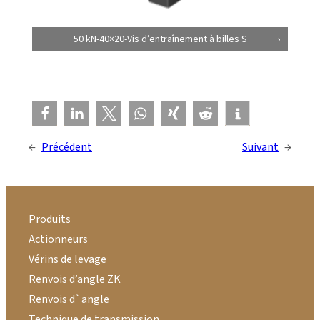
50 kN-40×20-Vis d’entraînement à billes S
←
Précédent
Suivant
→
Produits
Actionneurs
Vérins de levage
Renvois d’angle ZK
Renvois d`angle
Technique de transmission