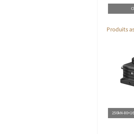
C
Produits as
250kN-80×16