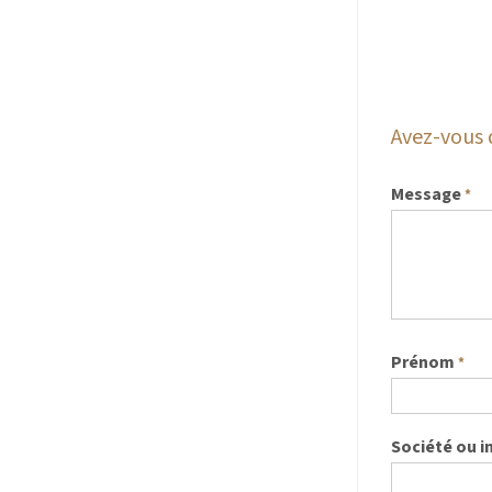
Avez-vous 
Message
*
Prénom
*
Société ou i