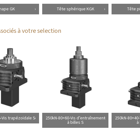
hape GK
Tête sphérique KGK
Tête p
sociés à votre selection
-Vis trapézoïdale S
250kN-80×60-Vis d’entraînement
250kN-80×40-
à billes S
à 