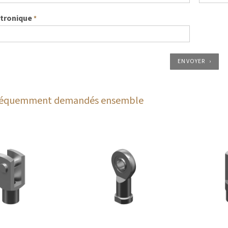
ctronique
*
ENVOYER
fréquemment demandés ensemble