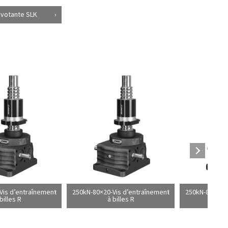
ivotante SLK
Vis d’entraînement
250kN-80×20-Vis d’entraînement
250kN-80×60-V
billes R
à billes R
à 