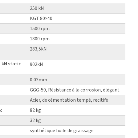
250 kN
:
KGT 80×40
1500 rpm
1800 rpm
e
283,5kN
 kN static
902kN
0,03mm
GGG-50, Résistance à la corrosion, élégant
Acier, de cémentation tempé, recitifé
e:
82 kg
32 kg
synthétique huile de graissage