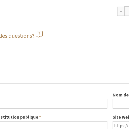
des questions?
Nom de 
nstitution publique
Site we
*