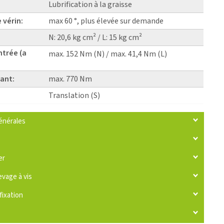
Lubrification à la graisse
 vérin:
max 60 °, plus élevée sur demande
N: 20,6 kg cm² / L: 15 kg cm²
ntrée (a
max. 152 Nm (N) / max. 41,4 Nm (L)
ant:
max. 770 Nm
Translation (S)
énérales
er
evage à vis
fixation