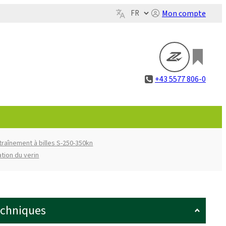
Mon compte
+43 5577 806-0
traînement à billes S-250-350kn
ation du verin
echniques