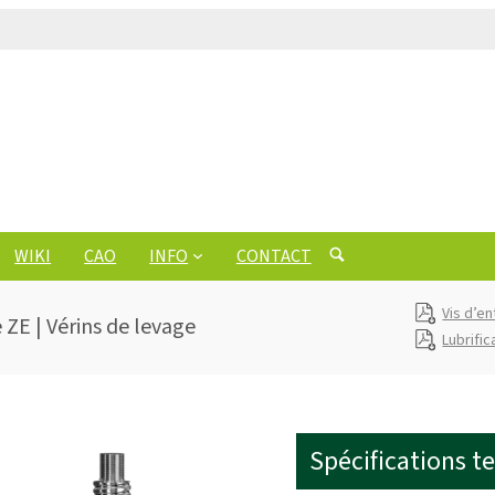
WIKI
CAO
INFO
CONTACT
Vis d’en
 ZE | Vérins de levage
Lubrific
Spécifications t