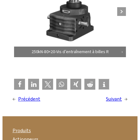
250kN-80×20-Vis d’entraînement à billes R
←
Précédent
Suivant
→
Produits
Actionneurs