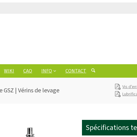
WIKI
CAO
INFO
CONTACT
Vis d’en
e GSZ | Vérins de levage
Lubrific
Spécifications t