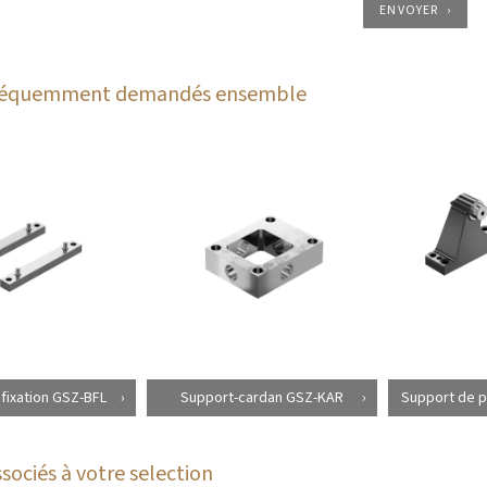
ENVOYER
fréquemment demandés ensemble
 fixation GSZ-BFL
Support-cardan GSZ-KAR
Support de pa
sociés à votre selection