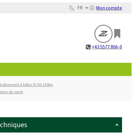
Mon compte
+43 5577 806-0
traînement à billes R-50-150kn
ation du verin
echniques