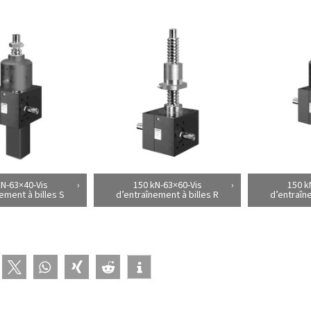
kN-63×40-Vis
150 kN-63×60-Vis
150 k
ement à billes S
d’entraînement à billes R
d’entraîn