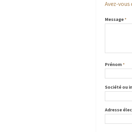
Avez-vous 
Message
*
Prénom
*
Société ou i
Adresse éle