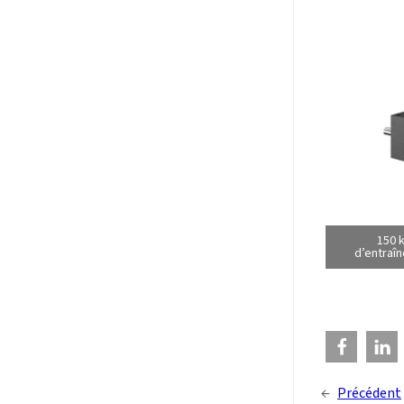
150 
d’entraîn
←
Précédent