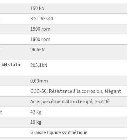
150 kN
:
KGT 63×40
1500 rpm
1800 rpm
e
96,6kN
 kN static
205,1kN
0,03mm
GGG-50, Résistance à la corrosion, élégant
Acier, de cémentation tempé, recitifé
e:
42 kg
19 kg
Graisse liquide synthétique