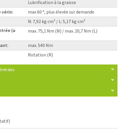
Lubrification à la graisse
 vérin:
max 60 °, plus élevée sur demande
N: 7,92 kg cm² / L: 5,17 kg cm²
ntrée (a
max. 75,1 Nm (N) / max. 20,7 Nm (L)
ant:
max. 540 Nm
Rotation (R)
énérales
tatif)