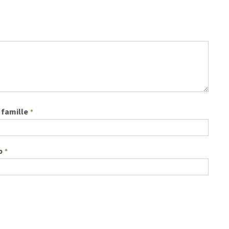
famille
*
b
*