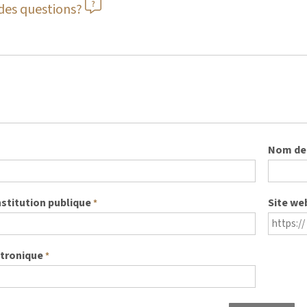
des questions?
Nom de 
nstitution publique
Site we
*
ctronique
*