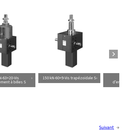
N-63×20-Vis
150 kN-60×9-Vis trapézoïdale S
150 kN
ement à billes S
d’entraîne
Suivant
→