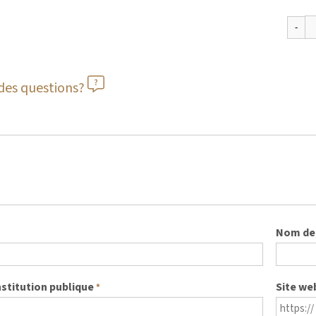
des questions?
Nom de 
nstitution publique
Site we
*