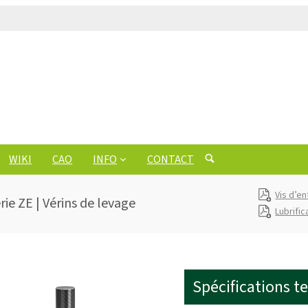
WIKI
CAO
INFO
CONTACT
Vis d’e
ie ZE | Vérins de levage
Lubrific
Spécifications t