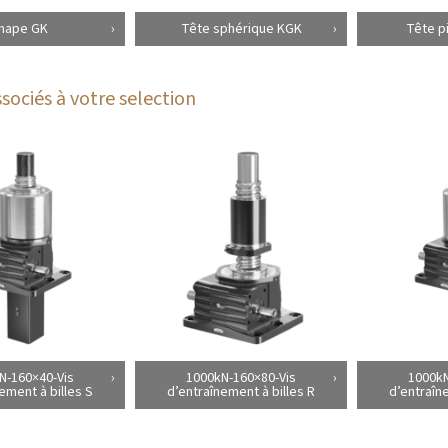
hape GK
Tête sphérique KGK
Tête p
sociés à votre selection
N-160×40-Vis
1000kN-160×80-Vis
1000kN
ement à billes S
d’entraînement à billes R
d’entraîn