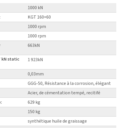
1000 kN
:
KGT 160×60
1000 rpm
1000 rpm
e
663kN
 kN static
1 923kN
0,03mm
GGG-50, Résistance à la corrosion, élégant
Acier, de cémentation tempé, recitifé
e:
629 kg
150 kg
synthétique huile de graissage