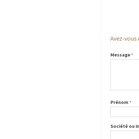
Avez-vous 
Message
*
Prénom
*
Société ou i