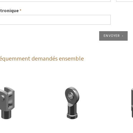
ctronique
*
ENVOYER
fréquemment demandés ensemble