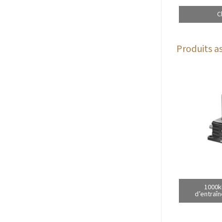
C
Produits as
1000k
d’entraîn