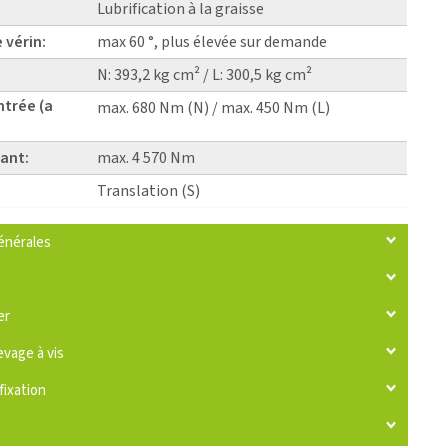
Lubrification à la graisse
 vérin:
max 60 °, plus élevée sur demande
N: 393,2 kg cm² / L: 300,5 kg cm²
ntrée (a
max. 680 Nm (N) / max. 450 Nm (L)
ant:
max. 4 570 Nm
Translation (S)
énérales
er
evage à vis
fixation