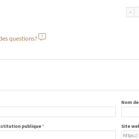
des questions?
Nom de 
nstitution publique
Site we
*