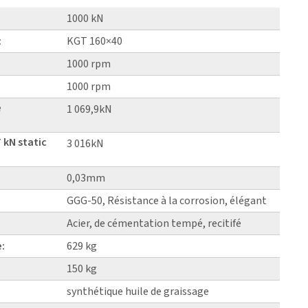
1000 kN
:
KGT 160×40
1000 rpm
1000 rpm
e
1 069,9kN
 kN static
3 016kN
0,03mm
GGG-50, Résistance à la corrosion, élégant
Acier, de cémentation tempé, recitifé
e:
629 kg
150 kg
synthétique huile de graissage