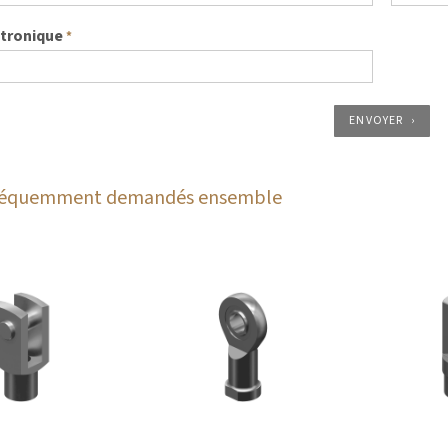
ctronique
*
ENVOYER
fréquemment demandés ensemble