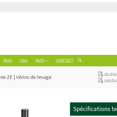
WIKI
CAO
INFO
CONTACT
Vis d’e
ie ZE | Vérins de levage
Lubrific
Spécifications t