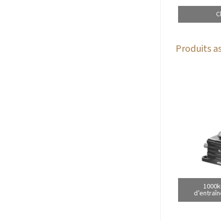
C
Produits as
1000k
d’entraîn