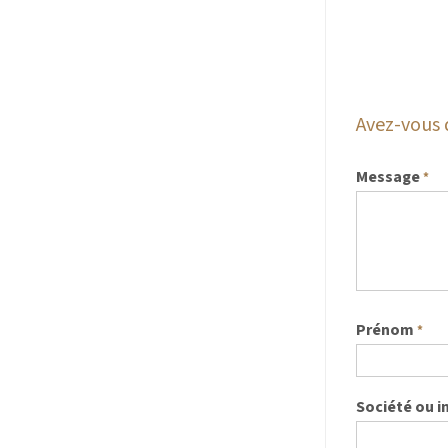
Avez-vous 
Message
*
Prénom
*
Société ou i