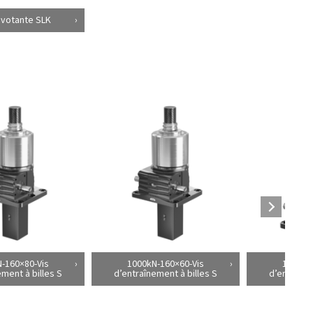
ivotante SLK
-160×80-Vis
1000kN-160×60-Vis
1000kN
ement à billes S
d’entraînement à billes S
d’entraîne