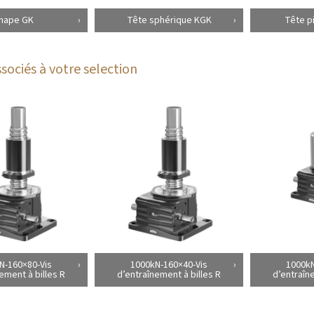
hape GK
Tête sphérique KGK
Tête p
sociés à votre selection
N-160×80-Vis
1000kN-160×40-Vis
1000kN
ement à billes R
d’entraînement à billes R
d’entraîn