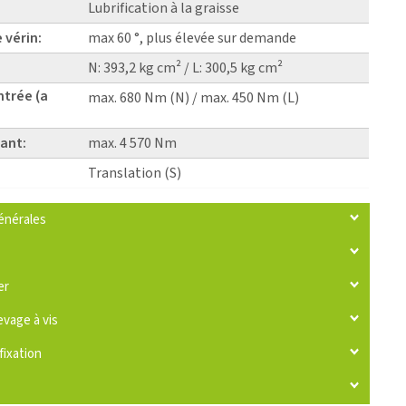
Lubrification à la graisse
 vérin:
max 60 °, plus élevée sur demande
N: 393,2 kg cm² / L: 300,5 kg cm²
ntrée (a
max. 680 Nm (N) / max. 450 Nm (L)
ant:
max. 4 570 Nm
Translation (S)
énérales
er
evage à vis
fixation