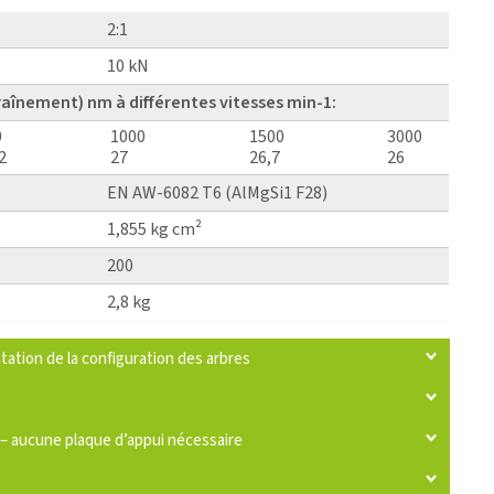
2:1
10 kN
raînement) nm à différentes vitesses min-1:
0
1000
1500
3000
2
27
26,7
26
EN AW-6082 T6 (AlMgSi1 F28)
1,855 kg cm²
200
2,8 kg
tation de la configuration des arbres
 – aucune plaque d’appui nécessaire