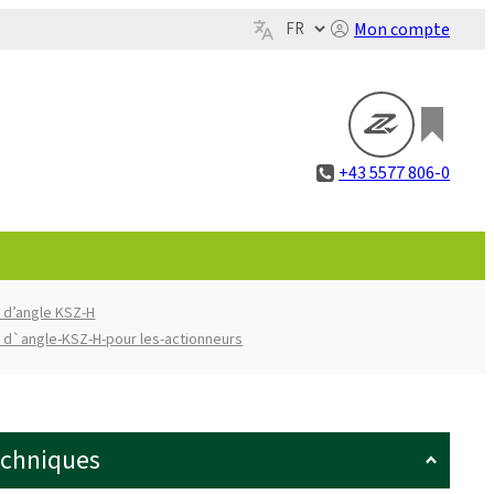
Mon compte
+43 5577 806-0
 d’angle KSZ-H
 d`angle-KSZ-H-pour les-actionneurs
echniques