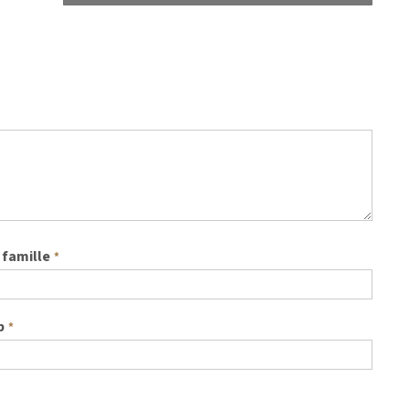
famille
*
b
*