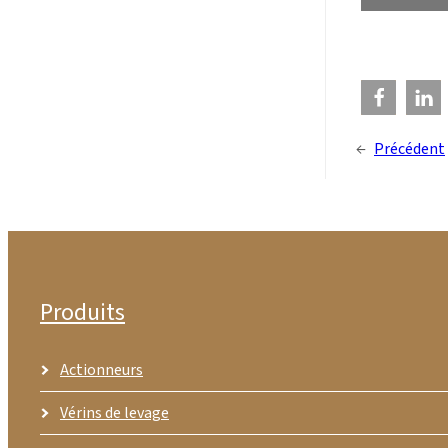
←
Précédent
Produits
Actionneurs
Vérins de levage