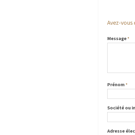
Avez-vous 
Message
*
Prénom
*
Société ou i
Adresse éle