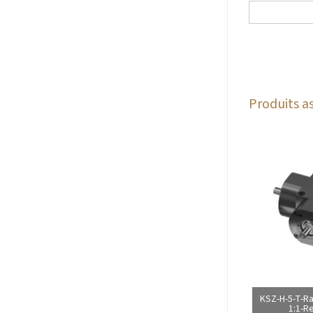
Produits as
KSZ-H-5-T-Ra
1:1-R