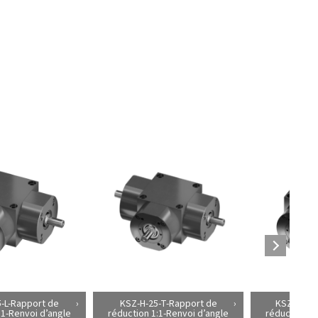
-L-Rapport de
KSZ-H-25-T-Rapport de
KSZ-H-100
:1-Renvoi d’angle
réduction 1:1-Renvoi d’angle
réduction 2: