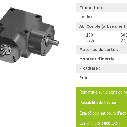
Traduction:
Tailles:
Ab. Couple (arbre d'ent
100
50
27,5
27,
Matériau du carter:
Moment d’inertie:
F Radial N:
Poids:
Remarque sur le sens de ro
Possibilité de fixation
Égalité des hauteurs d’axe
Certificat ISO 9001:2015