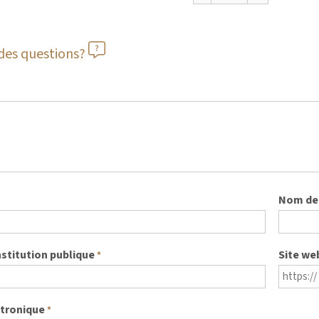
des questions?
Nom de 
nstitution publique
Site we
*
ctronique
*