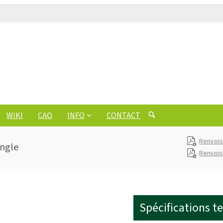
WIKI
CAO
INFO
CONTACT
Renvois
angle
Renvois
Spécifications t