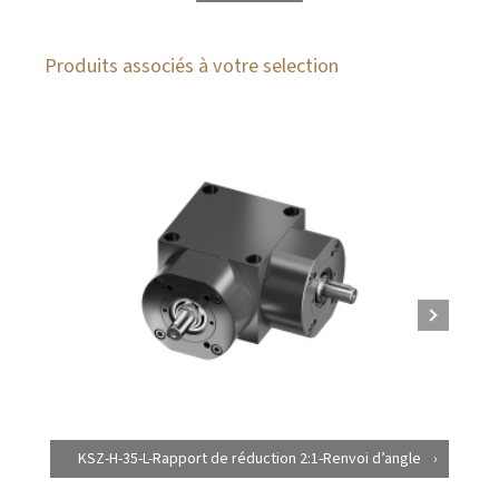
Produits associés à votre selection
KSZ-H-35-L-Rapport de réduction 2:1-Renvoi d’angle
K