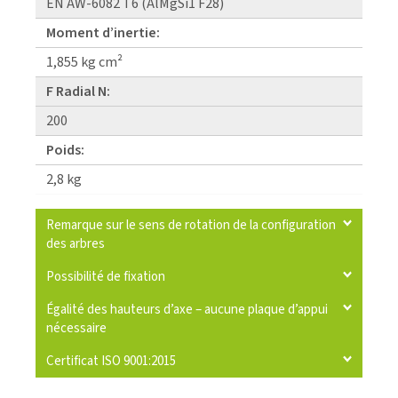
EN AW-6082 T6 (AlMgSi1 F28)
Moment d’inertie:
1,855 kg cm²
F Radial N:
200
Poids:
2,8 kg
Remarque sur le sens de rotation de la configuration
des arbres
Possibilité de fixation
Égalité des hauteurs d’axe – aucune plaque d’appui
nécessaire
Certificat ISO 9001:2015