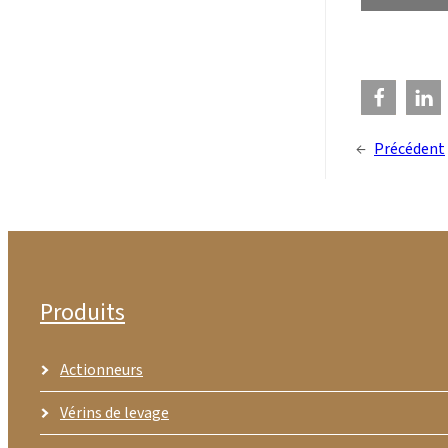
←
Précédent
Produits
Actionneurs
Vérins de levage