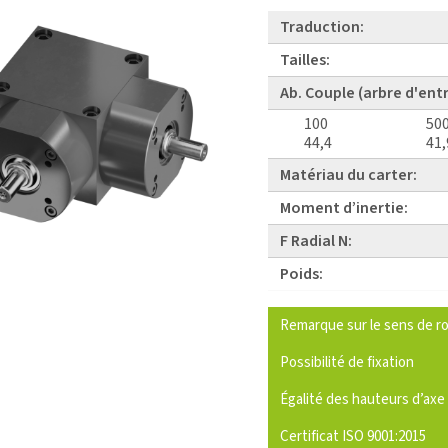
Traduction:
Tailles:
Ab. Couple (arbre d'ent
100
50
44,4
41,
Matériau du carter:
Moment d’inertie:
F Radial N:
Poids:
Remarque sur le sens de ro
Possibilité de fixation
Égalité des hauteurs d’axe
Certificat ISO 9001:2015