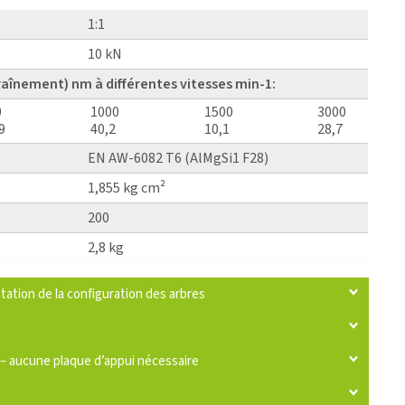
1:1
10 kN
raînement) nm à différentes vitesses min-1:
0
1000
1500
3000
9
40,2
10,1
28,7
EN AW-6082 T6 (AlMgSi1 F28)
1,855 kg cm²
200
2,8 kg
tation de la configuration des arbres
 – aucune plaque d’appui nécessaire