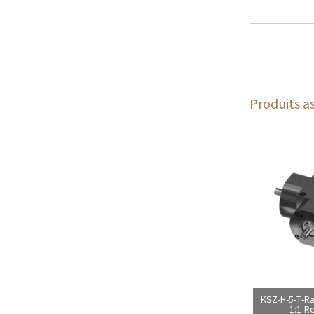
Produits as
KSZ-H-5-T-Ra
1:1-R