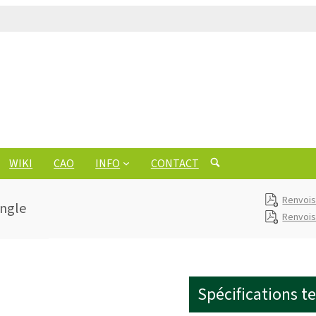
WIKI
CAO
INFO
CONTACT
Renvois
angle
Renvois
Spécifications t