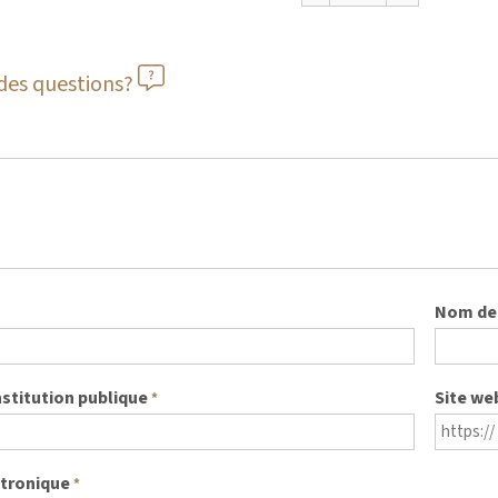
des questions?
Nom de 
nstitution publique
Site we
*
ctronique
*