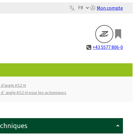
Mon compte
+43 5577 806-0
 d’angle KSZ-H
 d`angle-KSZ-H-pour les-actionneurs
echniques