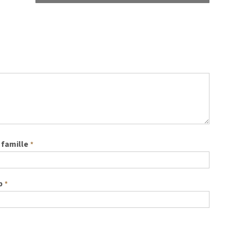
famille
*
b
*