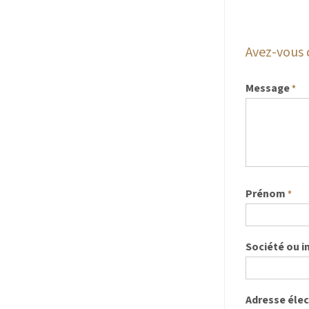
Avez-vous 
Message
*
Prénom
*
Société ou i
Adresse éle