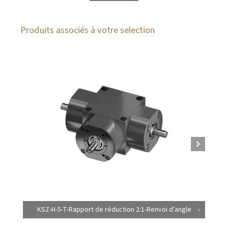
Produits associés à votre selection
KSZ-H-5-T-Rapport de réduction 2:1-Renvoi d’angle
K