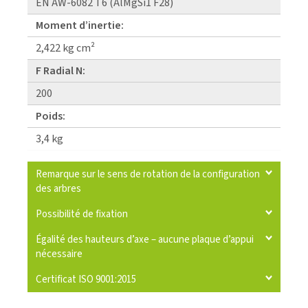
EN AW-6082 T6 (AlMgSi1 F28)
Moment d’inertie:
2,422 kg cm²
F Radial N:
200
Poids:
3,4 kg
Remarque sur le sens de rotation de la configuration
des arbres
Possibilité de fixation
Égalité des hauteurs d’axe – aucune plaque d’appui
nécessaire
Certificat ISO 9001:2015