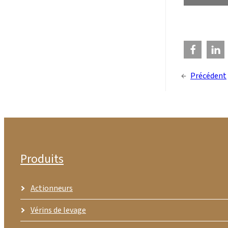
←
Précédent
Produits
Actionneurs
Vérins de levage