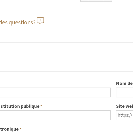
des questions?
Nom de 
nstitution publique
Site we
*
ctronique
*