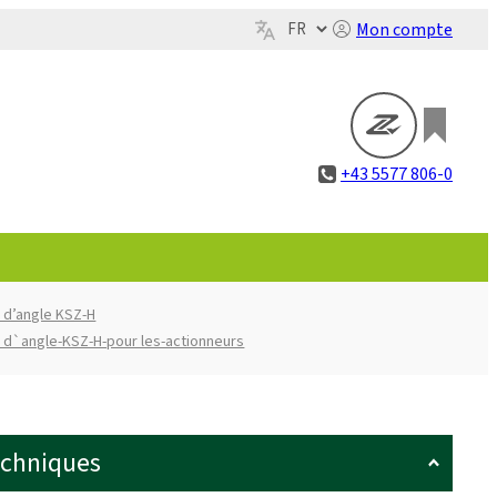
Mon compte
+43 5577 806-0
 d’angle KSZ-H
 d`angle-KSZ-H-pour les-actionneurs
echniques