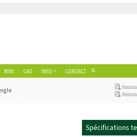
WIKI
CAO
INFO
CONTACT
Renvois
angle
Renvois
Spécifications t