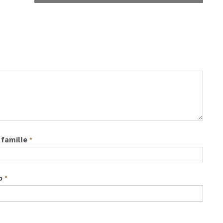
famille
*
b
*