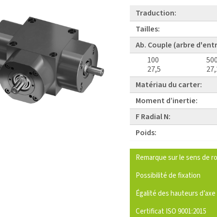
Traduction:
Tailles:
Ab. Couple (arbre d'ent
100
50
27,5
27,
Matériau du carter:
Moment d’inertie:
F Radial N:
Poids:
Remarque sur le sens de ro
Possibilité de fixation
Égalité des hauteurs d’axe
Certificat ISO 9001:2015