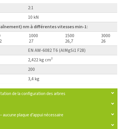
2:1
10 kN
raînement) nm à différentes vitesses min-1:
0
1000
1500
3000
2
27
26,7
26
EN AW-6082 T6 (AlMgSi1 F28)
2,422 kg cm²
200
3,4 kg
tation de la configuration des arbres
 – aucune plaque d’appui nécessaire