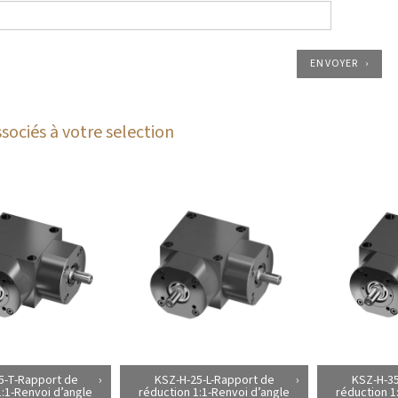
ENVOYER
sociés à votre selection
5-T-Rapport de
KSZ-H-25-L-Rapport de
KSZ-H-35
1:1-Renvoi d’angle
réduction 1:1-Renvoi d’angle
réduction 1