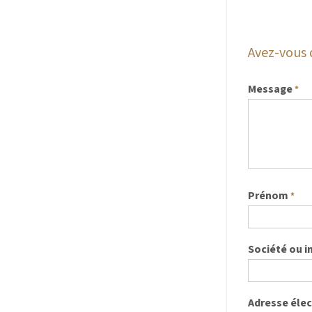
Avez-vous 
Message
*
Prénom
*
Société ou i
Adresse éle