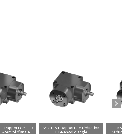
-L-Rapport de
KSZ-H-5-L-Rapport de réduction
KSZ-H-50
:1-Renvoi d’angle
1:1-Renvoi d’angle
réduction 3: