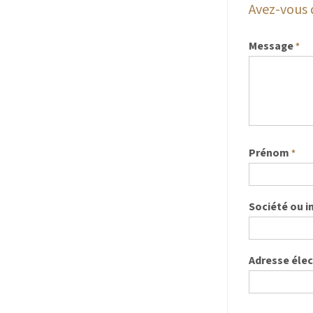
Avez-vous 
Message
*
Prénom
*
Société ou i
Adresse éle