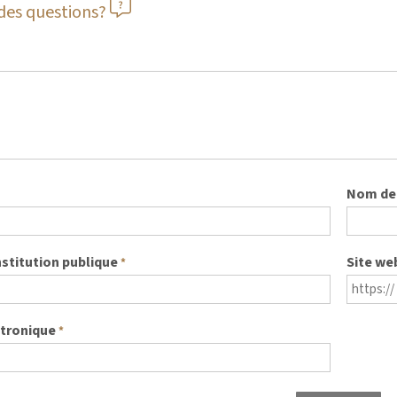
des questions?
Nom de 
nstitution publique
Site we
*
ctronique
*