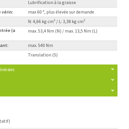
Lubrification à la graisse
 vérin:
max 60 °, plus élevée sur demande
N: 4,66 kg cm² / L: 3,38 kg cm²
ntrée (a
max. 53,4 Nm (N) / max. 13,5 Nm (L)
ant:
max. 540 Nm
Translation (S)
énérales
tatif)