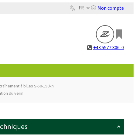
Mon compte
+43 5577 806-0
traînement à billes S-50-150kn
ation du verin
echniques