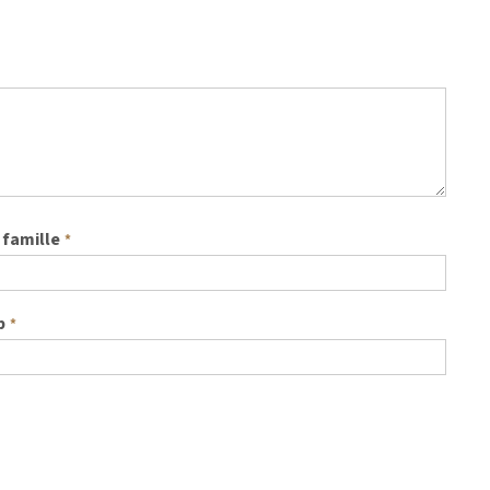
famille
*
b
*