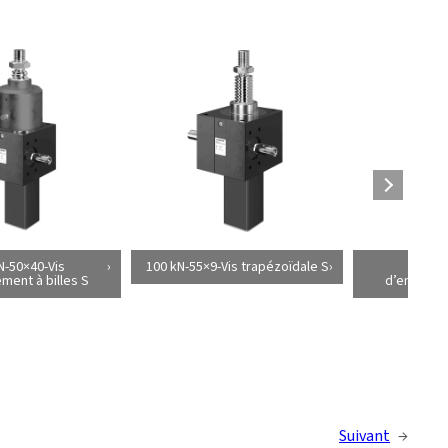
N-50×40-Vis
100 kN-55×9-Vis trapézoïdale S
100 kN
ement à billes S
d’entraîne
Suivant
→