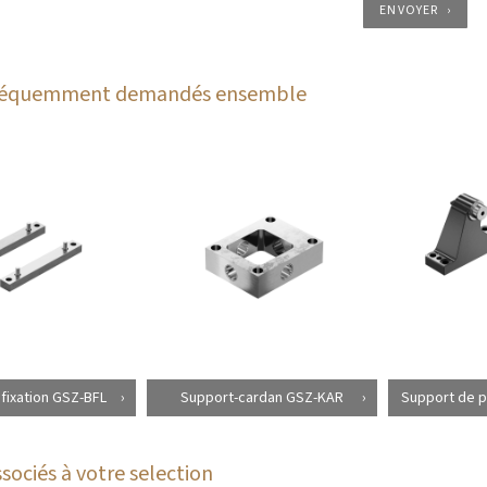
ENVOYER
fréquemment demandés ensemble
 fixation GSZ-BFL
Support-cardan GSZ-KAR
Support de pa
sociés à votre selection