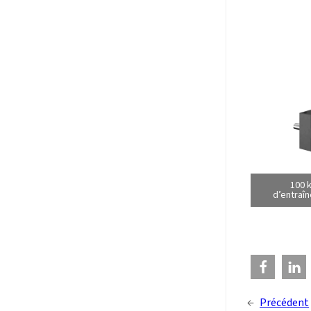
100 
d’entraîn
←
Précédent