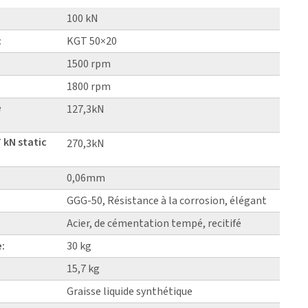
100 kN
:
KGT 50×20
1500 rpm
1800 rpm
e
127,3kN
 kN static
270,3kN
0,06mm
GGG-50, Résistance à la corrosion, élégant
Acier, de cémentation tempé, recitifé
e:
30 kg
15,7 kg
Graisse liquide synthétique