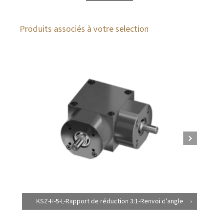
Produits associés à votre selection
KSZ-H-5-L-Rapport de réduction 3:1-Renvoi d’angle
K