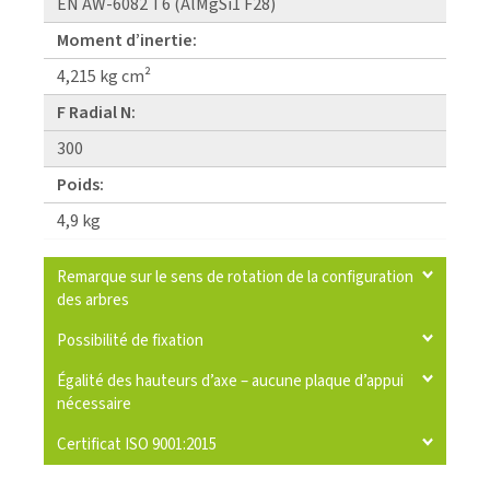
EN AW-6082 T6 (AlMgSi1 F28)
Moment d’inertie:
4,215 kg cm²
F Radial N:
300
Poids:
4,9 kg
Remarque sur le sens de rotation de la configuration
des arbres
Possibilité de fixation
Égalité des hauteurs d’axe – aucune plaque d’appui
nécessaire
Certificat ISO 9001:2015