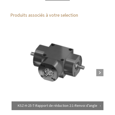
Produits associés à votre selection
KSZ-H-25-T-Rapport de réduction 2:1-Renvoi d’angle
K