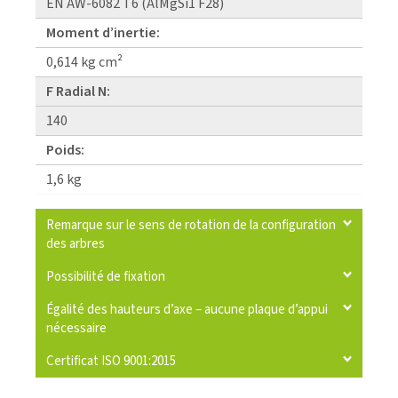
EN AW-6082 T6 (AlMgSi1 F28)
Moment d’inertie:
0,614 kg cm²
F Radial N:
140
Poids:
1,6 kg
Remarque sur le sens de rotation de la configuration
des arbres
Possibilité de fixation
Égalité des hauteurs d’axe – aucune plaque d’appui
nécessaire
Certificat ISO 9001:2015