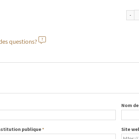
des questions?
Nom de 
nstitution publique
Site we
*