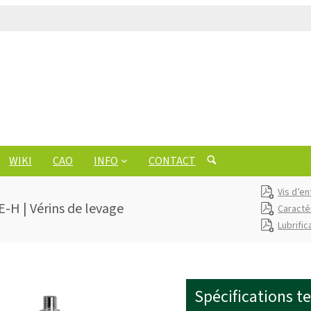
WIKI
CAO
INFO
CONTACT
Vis d’en
E-H | Vérins de levage
Caracté
Lubrific
Spécifications t