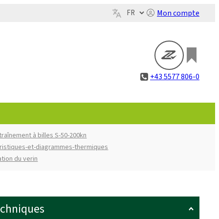
Mon compte
+43 5577 806-0
traînement à billes S-50-200kn
ristiques-et-diagrammes-thermiques
ation du verin
echniques