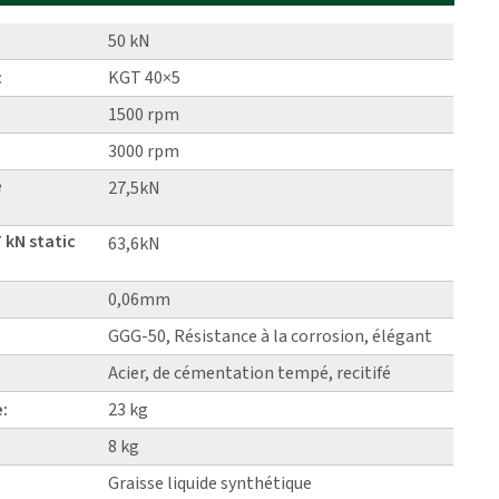
50 kN
:
KGT 40×5
1500 rpm
3000 rpm
e
27,5kN
 kN static
63,6kN
0,06mm
GGG-50, Résistance à la corrosion, élégant
Acier, de cémentation tempé, recitifé
e:
23 kg
8 kg
Graisse liquide synthétique