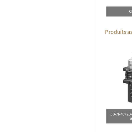
C
Produits as
50kN-40×20-
à