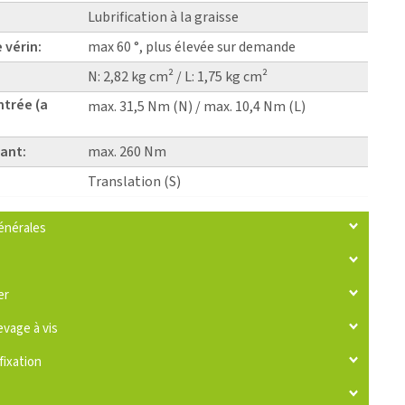
Lubrification à la graisse
 vérin:
max 60 °, plus élevée sur demande
N: 2,82 kg cm² / L: 1,75 kg cm²
ntrée (a
max. 31,5 Nm (N) / max. 10,4 Nm (L)
ant:
max. 260 Nm
Translation (S)
énérales
er
evage à vis
fixation