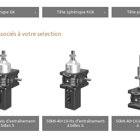
hape GK
Tête sphérique KGK
Tête p
sociés à votre selection
Vis d’entraînement
50kN-40×10-Vis d’entraînement
50kN-40×10-V
 billes S
à billes S
à 