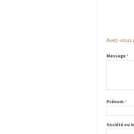
Avez-vous 
Message
*
Prénom
*
Société ou i