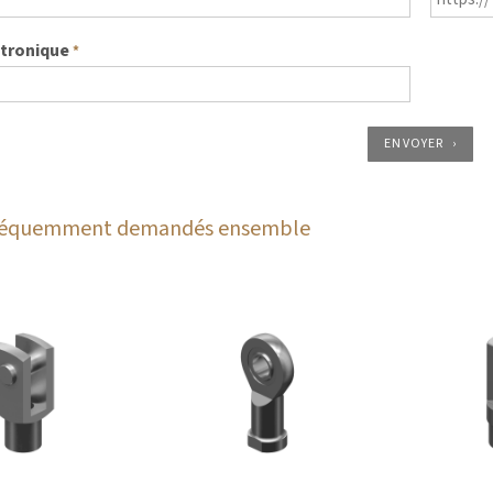
ctronique
*
ENVOYER
fréquemment demandés ensemble