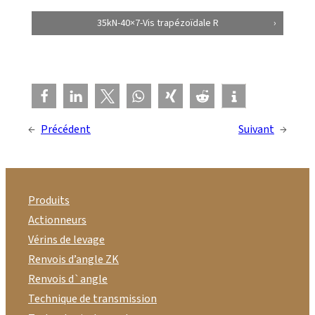
35kN-40×7-Vis trapézoïdale R
←
Précédent
Suivant
→
Produits
Actionneurs
Vérins de levage
Renvois d’angle ZK
Renvois d`angle
Technique de transmission