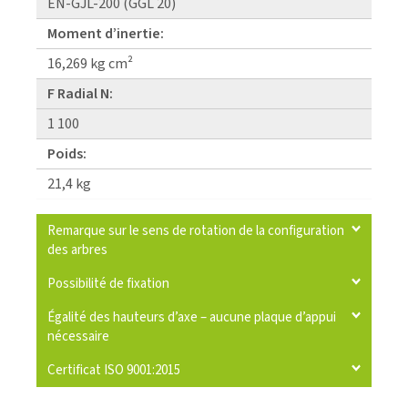
EN-GJL-200 (GGL 20)
Moment d’inertie:
16,269 kg cm²
F Radial N:
1 100
Poids:
21,4 kg
Remarque sur le sens de rotation de la configuration
des arbres
Possibilité de fixation
Égalité des hauteurs d’axe – aucune plaque d’appui
nécessaire
Certificat ISO 9001:2015