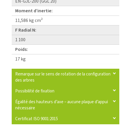
EN-GJL-200 (GGL 20)
Moment d’inertie:
11,586 kg cm²
F Radial N:
1 100
Poids:
17 kg
Remarque sur le sens de rotation de la configuration
des arbres
Possibilité de fixation
Égalité des hauteurs d’axe – aucune plaque d’appui
nécessaire
Certificat ISO 9001:2015