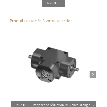
ENVOYER
Produits associés à votre selection
KSZ-H-10-T-Rapport de réduction 3:1-Renvoi d’angle
K