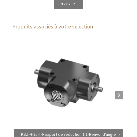
ENVOYER
Produits associés à votre selection
KSZ-H-35-T-Rapport de réduction 1:1-Renvoi d’angle
K