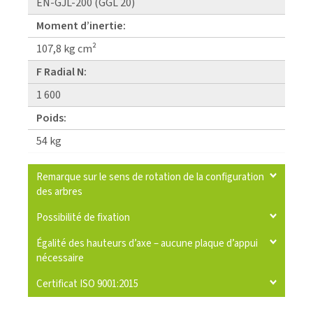
EN-GJL-200 (GGL 20)
Moment d’inertie:
107,8 kg cm²
F Radial N:
1 600
Poids:
54 kg
Remarque sur le sens de rotation de la configuration
des arbres
Possibilité de fixation
Égalité des hauteurs d’axe – aucune plaque d’appui
nécessaire
Certificat ISO 9001:2015