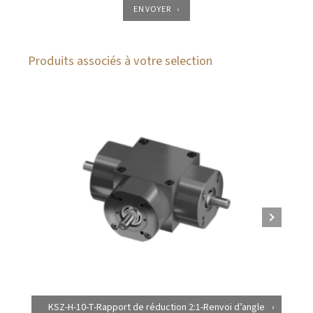
ENVOYER
Produits associés à votre selection
KSZ-H-10-T-Rapport de réduction 2:1-Renvoi d’angle
K