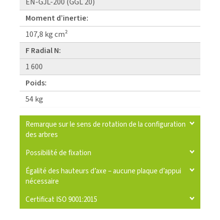
EN-GJL-200 (GGL 20)
Moment d’inertie:
107,8 kg cm²
F Radial N:
1 600
Poids:
54 kg
Remarque sur le sens de rotation de la configuration
des arbres
Possibilité de fixation
Égalité des hauteurs d’axe – aucune plaque d’appui
nécessaire
Certificat ISO 9001:2015