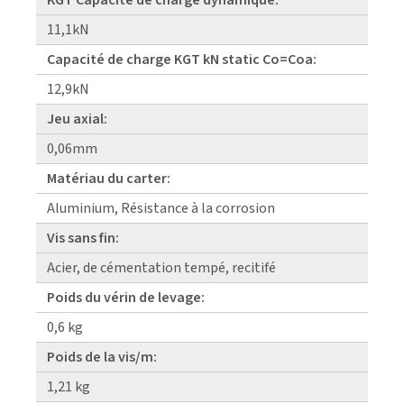
11,1kN
Capacité de charge KGT kN static Co=Coa:
12,9kN
Jeu axial:
0,06mm
Matériau du carter:
Aluminium, Résistance à la corrosion
Vis sans fin:
Acier, de cémentation tempé, recitifé
Poids du vérin de levage:
0,6 kg
Poids de la vis/m:
1,21 kg