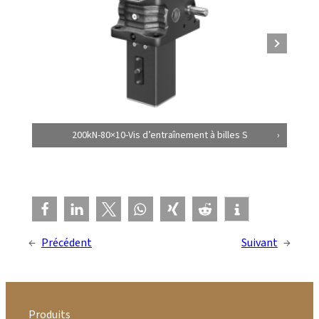
200kN-80×10-Vis d’entraînement à billes S
←
Précédent
Suivant
→
Produits