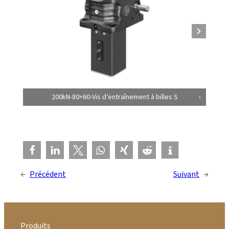
200kN-80×60-Vis d’entraînement à billes S
←
Précédent
Suivant
→
Produits