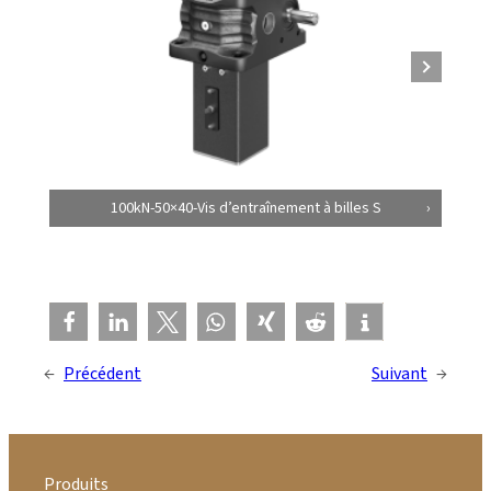
100kN-50×40-Vis d’entraînement à billes S
←
Précédent
Suivant
→
Produits