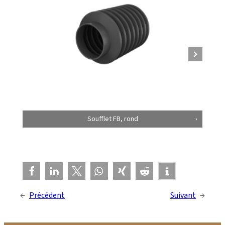
Soufflet FB, rond
←
Précédent
Suivant
→