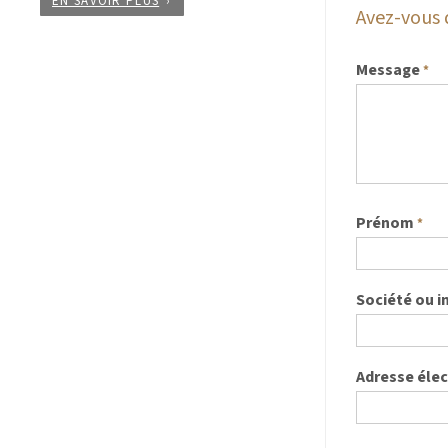
EN SAVOIR PLUS
Avez-vous 
Message
*
Prénom
*
Société ou i
Adresse éle