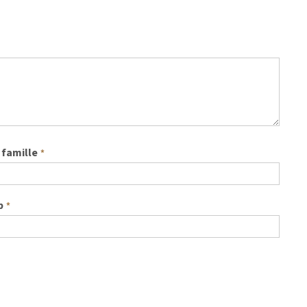
famille
*
b
*