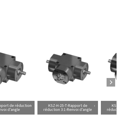
pport de réduction
KSZ-H-25-T-Rapport de
KSZ-H-35
nvoi d’angle
réduction 3:1-Renvoi d’angle
réduction 2: