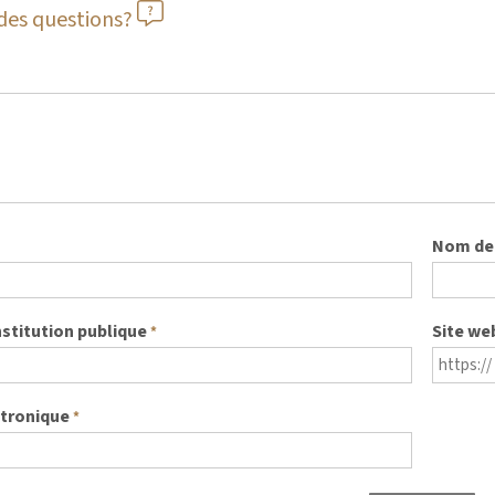
des questions?
Nom de 
nstitution publique
Site we
*
ctronique
*