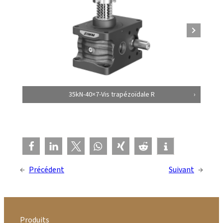
35kN-40×7-Vis trapézoïdale R
←
Précédent
Suivant
→
Produits